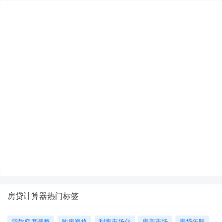
房贷计算器热门标签
贷款额度调整
购房资格
利率市场化
房产市场
房贷年限